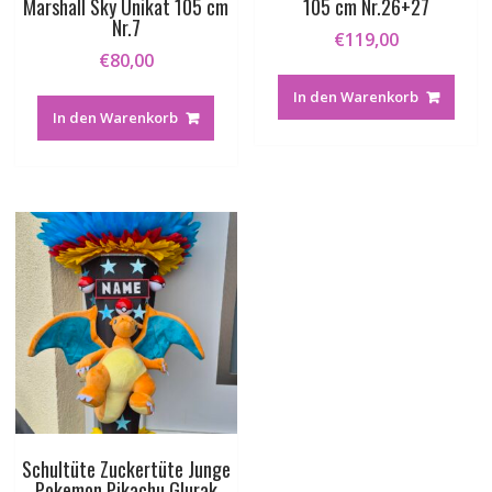
Marshall Sky Unikat 105 cm
105 cm Nr.26+27
Nr.7
€
119,00
€
80,00
In den Warenkorb
In den Warenkorb
Schultüte Zuckertüte Junge
Pokemon Pikachu Glurak