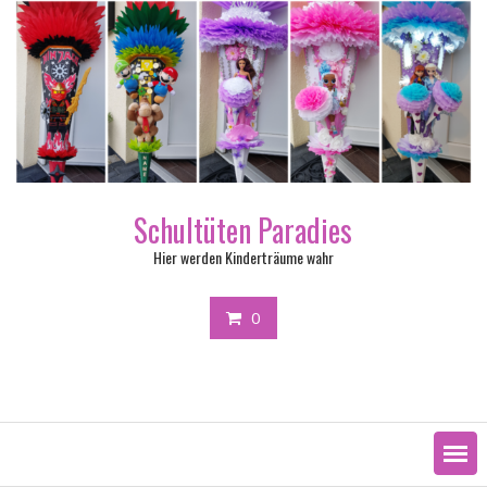
Skip
to
content
Schultüten Paradies
Hier werden Kinderträume wahr
0