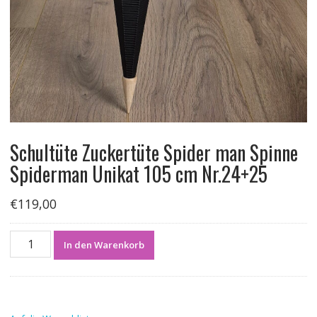
Schultüte Zuckertüte Spider man Spinne
Spiderman Unikat 105 cm Nr.24+25
€
119,00
Schultüte
In den Warenkorb
Zuckertüte
Spider
man
Spinne
Spiderman