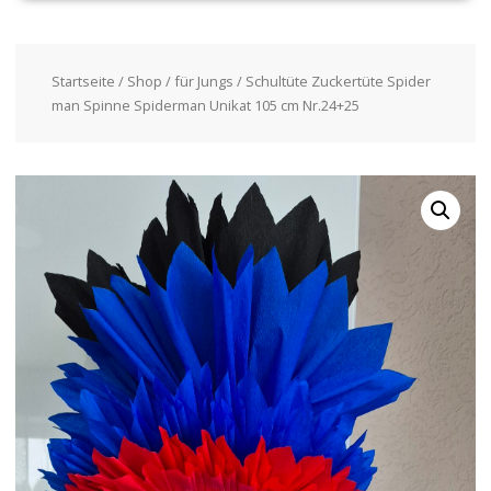
Startseite
/
Shop
/
für Jungs
/ Schultüte Zuckertüte Spider
man Spinne Spiderman Unikat 105 cm Nr.24+25