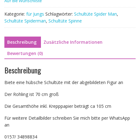
Auf die Wunschliste
Unikat
105
Kategorie:
für Jungs
Schlagwörter:
Schultüte Spider Man
,
cm
Schultüte Spiderman
,
Schultüte Spinne
Nr.24+25
Menge
Beschreibung
Zusätzliche Informationen
Bewertungen (0)
Beschreibung
Biete eine hübsche Schultüte mit der abgebildeten Figur an
Der Rohling ist 70 cm groß
Die Gesamthöhe inkl. Krepppapier beträgt ca 105 cm
Für weitere Detailbilder schreiben Sie mich bitte per WhatsApp
an
0157/ 34898834