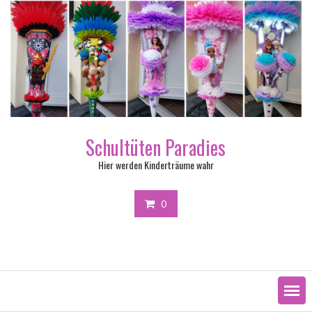
Skip
to
content
Schultüten Paradies
Hier werden Kinderträume wahr
0